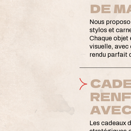
DE M
Nous proposon
stylos et carn
Chaque objet e
visuelle, avec
rendu parfait 
CADE
RENF
AVEC
Les cadeaux d'