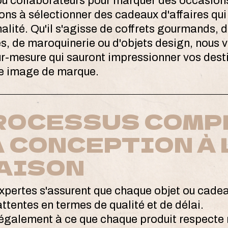
ou collaborateurs pour marquer des occasion
ns à sélectionner des cadeaux d'affaires qui 
inalité. Qu'il s'agisse de coffrets gourmands, 
s, de maroquinerie ou d'objets design, nous
ur-mesure qui sauront impressionner vos desti
re image de marque.
ROCESSUS COMP
A CONCEPTION À 
AISON
xpertes s'assurent que chaque objet ou cadea
ttentes en termes de qualité et de délai.
 également à ce que chaque produit respecte