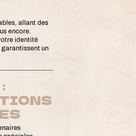
les, allant des
lus encore.
otre identité
i garantissent un
:
ATIONS
RES
enaires