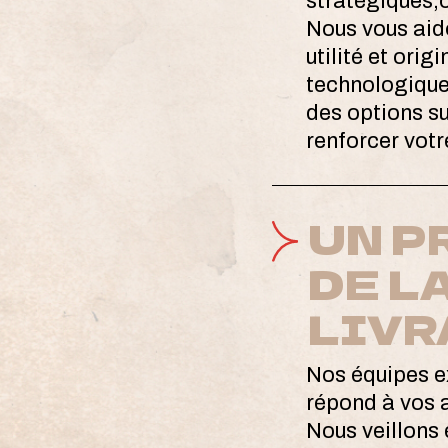
stratégiques,
Nous vous aido
utilité et orig
technologique
des options s
renforcer vot
UN P
DE L
LIVR
Nos équipes e
répond à vos a
Nous veillons