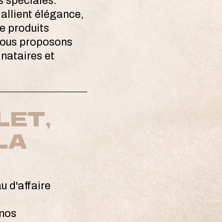
s spéciales.
allient élégance,
de produits
 vous proposons
nataires et
LET,
LA
u d'affaire
 nos