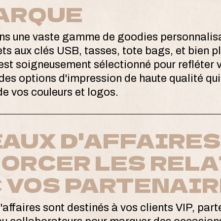
ARQUE
s une vaste gamme de goodies personnalisab
ets aux clés USB, tasses, tote bags, et bien p
st soigneusement sélectionné pour refléter v
 des options d'impression de haute qualité qu
de vos couleurs et logos.
AUX D'AFFAIRES 
ORCER LES REL
 VOS PARTENAI
affaires sont destinés à vos clients VIP, part