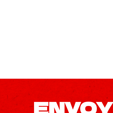
CMA
Goodies
ENVOY