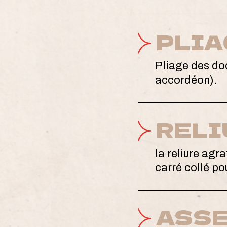
PLIA
Pliage des doc
accordéon).
RELI
la reliure agra
carré collé pou
ASS