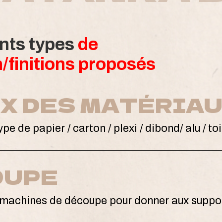
ents types
de
n/finitions proposés
X DES MATÉRIA
pe de papier / carton / plexi / dibond/ alu / toil
OUPE
e machines de découpe pour donner aux suppor