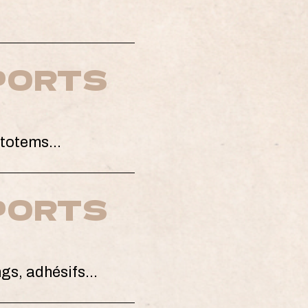
PORTS
, totems…
PORTS
ngs, adhésifs…