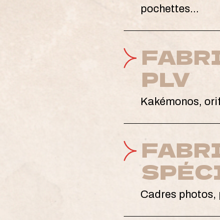
pochettes…
FABR
PLV
Kakémonos, orif
FABR
SPÉC
Cadres photos, 