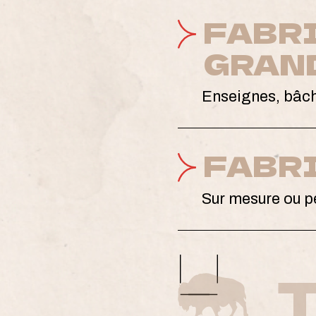
FABR
GRAN
Enseignes, bâch
FABR
Sur mesure ou p