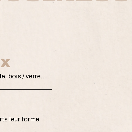
UX
e, bois / verre...
ts leur forme