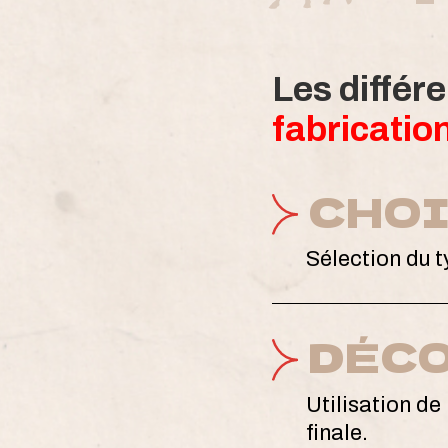
Les différ
fabricatio
CHOI
Sélection du ty
DÉC
Utilisation d
finale.